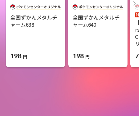
全国ずかんメタルチ
全国ずかんメタルチ
【
ャーム638
ャーム640
r
C
198
198
7
円
円