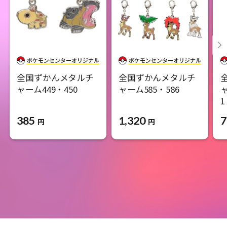
全国ずかんメタルチ
全国ずかんメタルチ
ャーム449・450
ャーム585・586
ャ
1
385
1,320
7
円
円