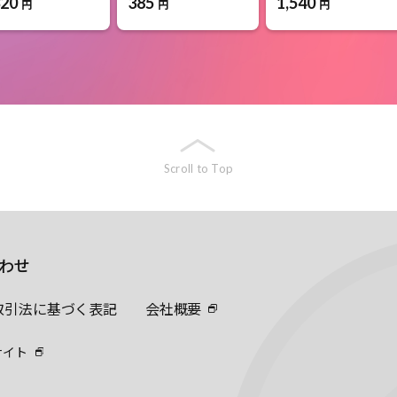
320
385
1,540
円
円
円
Scroll to Top
わせ
取引法に基づく表記
会社概要
サイト