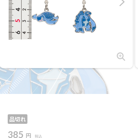
品切れ
385
円
税込