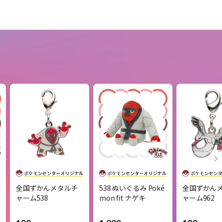
全国ずかんメタルチ
538 ぬいぐるみ Poké
全国ずかん
ャーム538
mon fit ナゲキ
ャーム962