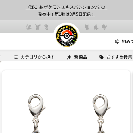
『ぽこ あ ポケモン エキスパンションパス』
発売中！第1弾は8月5日配信！
初め
す
カテゴリから探す
新商品
おすすめ特集