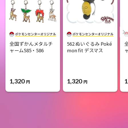
全国ずかんメタルチ
562 ぬいぐるみ Poké
ャーム585・586
mon fit デスマス
ャ
1,320
1,320
1
円
円