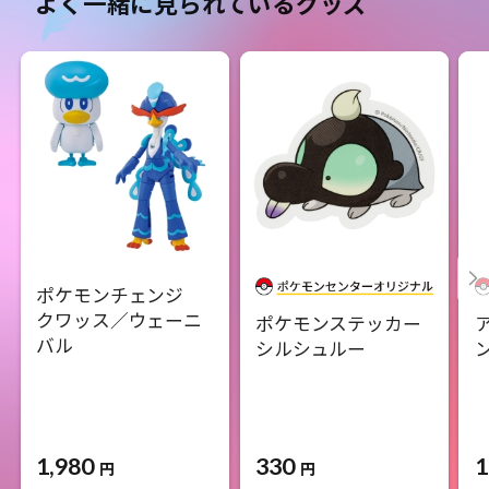
よく一緒に見られているグッズ
ポケモンチェンジ
クワッス／ウェーニ
ポケモンステッカー
バル
シルシュルー
1,980
330
1
円
円