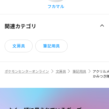
フカマル
関連カテゴリ
文房具
筆記用具
ポケモンセンターオンライン
文房具
筆記用具
アクリル
かみつき