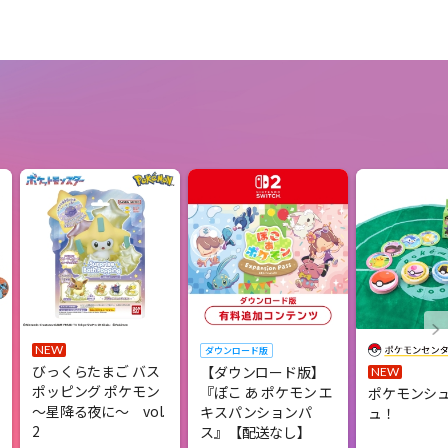
NEW
ダウンロード版
びっくらたまご バス
【ダウンロード版】
NEW
ポッピング ポケモン
『ぽこ あ ポケモン エ
ポケモンシ
～星降る夜に～ vol.
キスパンションパ
ュ！
2
ス』【配送なし】