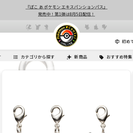
『ぽこ あ ポケモン エキスパンションパス』
発売中！第1弾は8月5日配信！
初め
す
カテゴリから探す
新商品
おすすめ特集