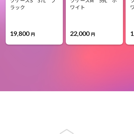
ツケースS 37L ブ
ツケースM 59L ホ
ラック
ワイト
19,800
22,000
1
円
円