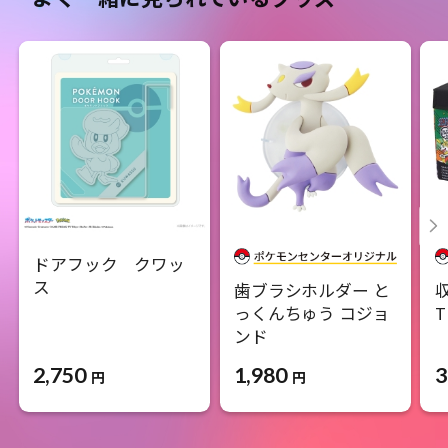
ドアフック クワッ
ス
歯ブラシホルダー と
収
っくんちゅう コジョ
T
ンド
2,750
3
1,980
円
円