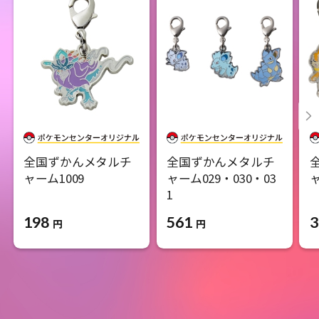
全国ずかんメタルチ
全国ずかんメタルチ
ャーム1009
ャーム029・030・03
ャ
1​
198
3
561
円
円