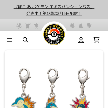
『ぽこ あ ポケモン エキスパンションパス』
発売中！第1弾は8月5日配信！