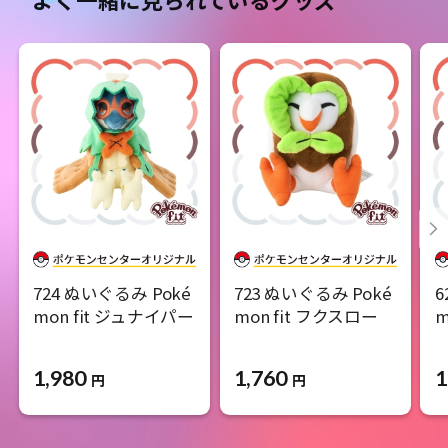
724 ぬいぐるみ Poké
723 ぬいぐるみ Poké
6
mon fit ジュナイパー
mon fit フクスロー
m
1,980
1,760
1
円
円