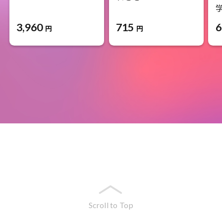
学
3,960
715
6
円
円
Scroll to Top