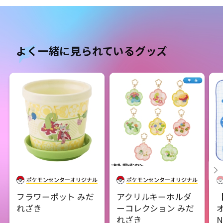
よく一緒に見られているグッズ
フラワーポット みだ
アクリルキーホルダ
れざき
ーコレクション みだ
オ
れざき
N