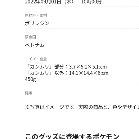
2022年09月01日（木） 10時00分
原材料・素材
ポリレジン
原産国
ベトナム
サイズ・重量
「カンムリ」部分：3.7×5.1×5.1:cm
「カンムリ」以外：14.1×14.4×6:cm
450g
備考
※写真はイメージです。実際の商品と、色やデザイ
このグッズに登場するポケモン