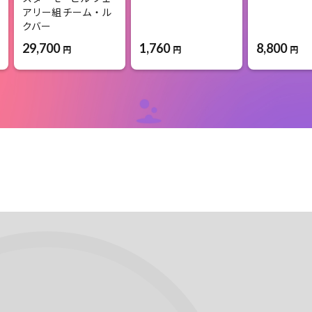
アリー組 チーム・ル
クバー
1,760
8,800
29,700
円
円
円