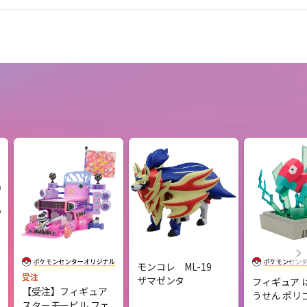
モンコレ ML-19
受注
ザマゼンタ
フィギュア 
【受注】フィギュア
うせん ポリ
スターモービル フェ