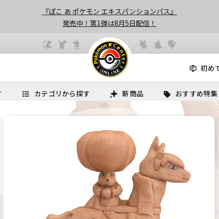
『ぽこ あ ポケモン エキスパンションパス』
発売中！第1弾は8月5日配信！
初め
す
カテゴリから探す
新商品
おすすめ特集