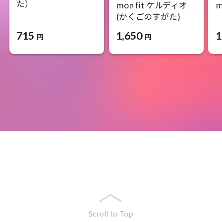
た）
mon fit ケルディオ
m
(かくごのすがた)
715
1
1,650
円
円
Scroll to Top