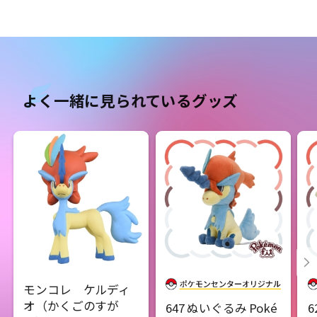
よく一緒に見られているグッズ
モンコレ ケルディ
オ（かくごのすが
647 ぬいぐるみ Poké
6