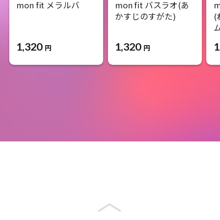
mon fit メラルバ
mon fit バスラオ(あ
m
かすじのすがた)
ム
1,320
1,320
1
円
円