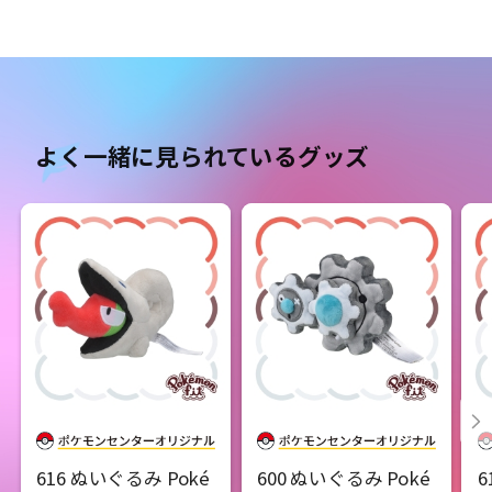
よく一緒に見られているグッズ
616 ぬいぐるみ Poké
600 ぬいぐるみ Poké
6