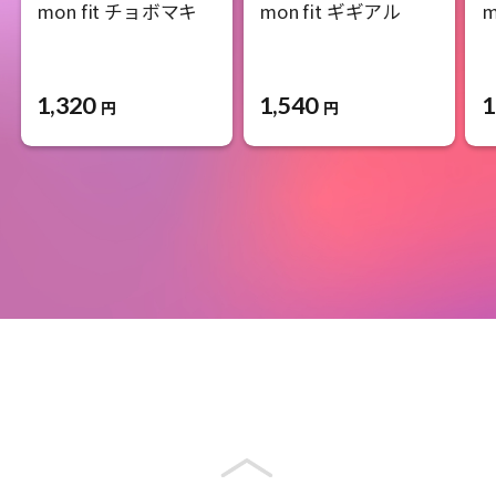
mon fit チョボマキ
mon fit ギギアル
m
1,320
1,540
1
円
円