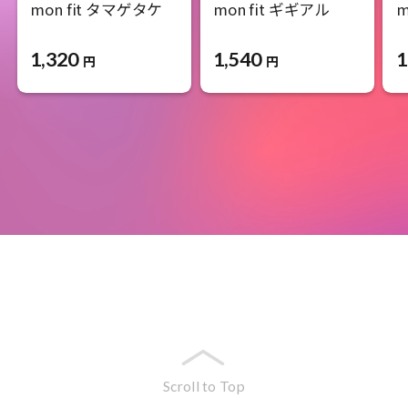
mon fit タマゲタケ
mon fit ギギアル
m
1,320
1,540
1
円
円
Scroll to Top