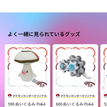
よく一緒に見られているグッズ
590 ぬいぐるみ Poké
600 ぬいぐるみ Poké
5