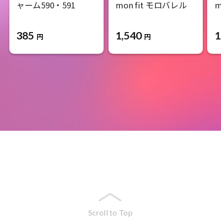
ャーム590・591
mon fit モロバレル
m
385
1,540
1
円
円
Scroll to Top