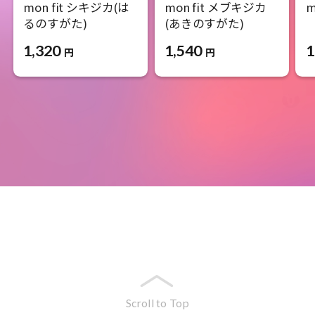
mon fit シキジカ(は
mon fit メブキジカ
m
るのすがた)
(あきのすがた)
1
1,320
1,540
円
円
Scroll to Top