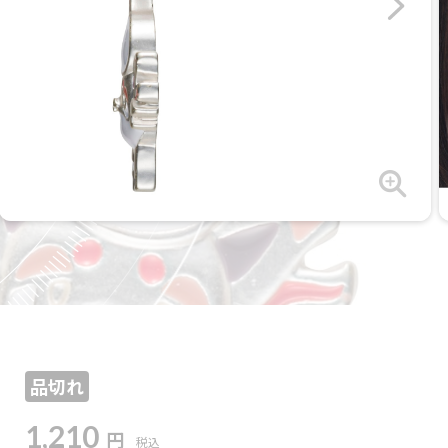
品切れ
1,210
円
税込