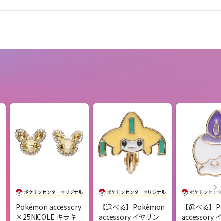
Pokémon accessory
【選べる】Pokémon
【選べる】Po
×25NICOLE キラキ
accessory イヤリン
accessory