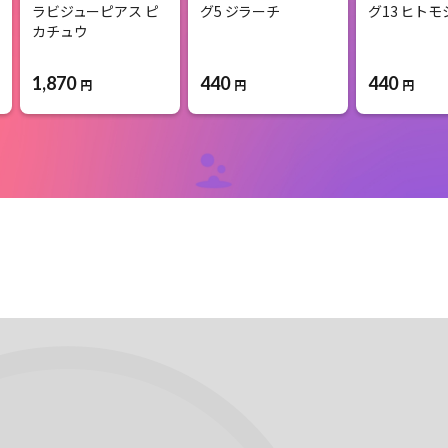
ラビジューピアス ピ
グ5 ジラーチ
グ13 ヒトモ
カチュウ
1,870
440
440
円
円
円