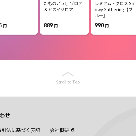
たものどうし ゾロア
レミアム・グロス Sn
＆ヒスイゾロア
owy Gathering【ブ
ルー】
5
889
990
円
円
円
Scroll to Top
わせ
取引法に基づく表記
会社概要