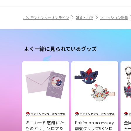
ポケモンセンターオンライン
雑貨・小物
ファッション雑貨
よく一緒に見られているグッズ
ミニカード 感謝 にた
Pokémon accessory
全
ものどうし ゾロア＆
前髪クリップ93 ゾロ
ャー