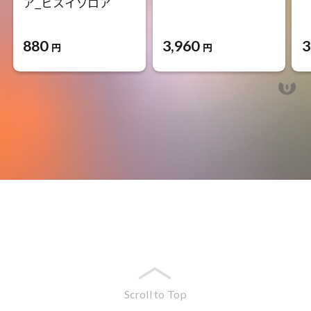
ア_ヒスイゾロア
880
3,960
3
円
円
Scroll to Top