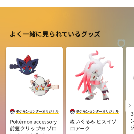
よく一緒に見られているグッズ
B
Pokémon accessory
ぬいぐるみ ヒスイゾ
前髪クリップ93 ゾロ
ロアーク