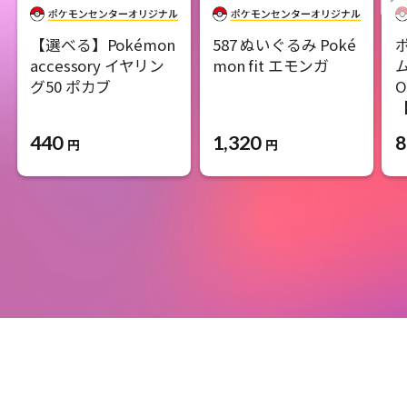
【選べる】Pokémon
587 ぬいぐるみ Poké
accessory イヤリン
mon fit エモンガ
グ50 ポカブ
O
440
1,320
8
円
円