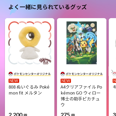
よく一緒に見られているグッズ
NEW
NEW
808 ぬいぐるみ Poké
A4クリアファイル Po
キ
mon fit メルタン
kémon GO ウィロー
博士の助手ピカチュ
ウ
2,200
3
275
円
円