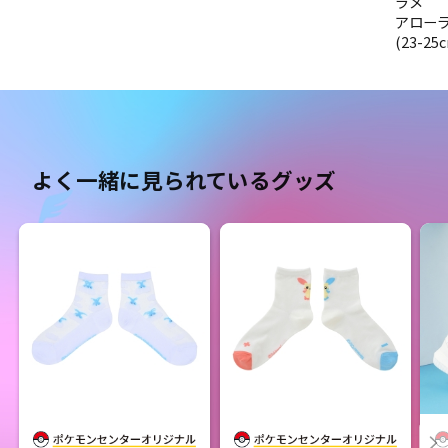
ラメ
アロー
(23-25
よく一緒に見られているグッズ