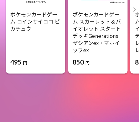
ポケモンカードゲー
ポケモンカードゲー
ム コインサイコロ ピ
ム スカーレット＆バ
カチュウ
イオレット スタート
デッキGenerations
デ
ザシアンex・マホイ
ップex
レ
495
850
8
円
円