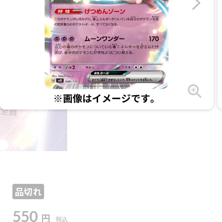
品切れ
550
円
税込