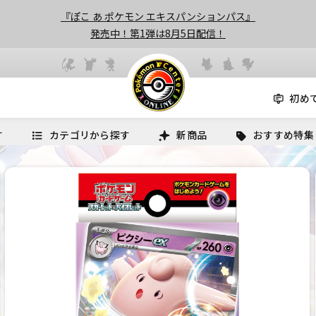
『ぽこ あ ポケモン エキスパンションパス』
発売中！第1弾は8月5日配信！
初め
す
カテゴリから探す
新商品
おすすめ特集