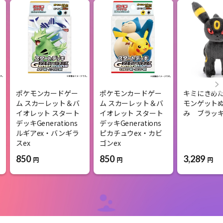
ポケモンカードゲー
ポケモンカードゲー
キミにきめ
ム スカーレット＆バ
ム スカーレット＆バ
モンゲット
イオレット スタート
イオレット スタート
み ブラッ
デッキGenerations
デッキGenerations
ルギアex・バンギラ
ピカチュウex・カビ
スex
ゴンex
850
850
3,289
円
円
円