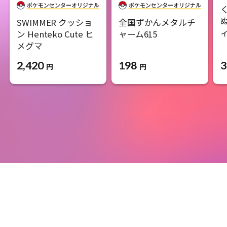
SWIMMER クッショ
全国ずかんメタルチ
ン Henteko Cute ヒ
ャーム615
メグマ
198
3
2,420
円
円