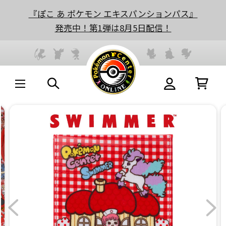
『ぽこ あ ポケモン エキスパンションパス』
発売中！第1弾は8月5日配信！