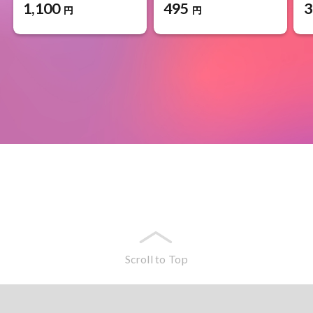
1,100
3
495
円
円
Scroll to Top