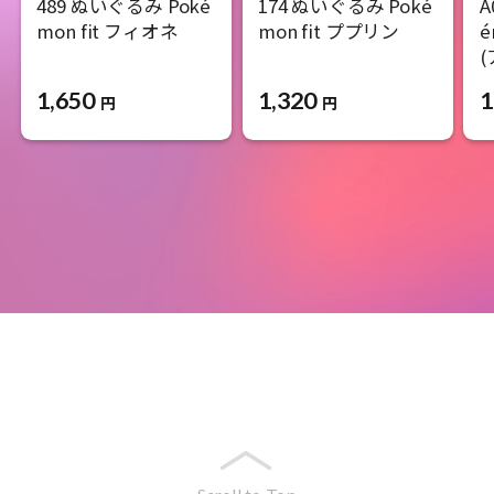
489 ぬいぐるみ Poké
174 ぬいぐるみ Poké
A
mon fit フィオネ
mon fit ププリン
é
1,650
1,320
1
円
円