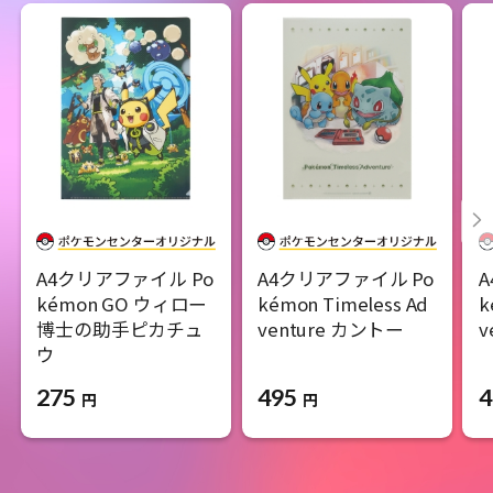
A4クリアファイル Po
A4クリアファイル Po
kémon GO ウィロー
kémon Timeless Ad
k
博士の助手ピカチュ
venture カントー
v
ウ
495
4
275
円
円