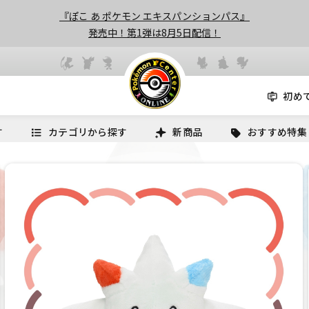
『ぽこ あ ポケモン エキスパンションパス』
発売中！第1弾は8月5日配信！
初め
す
カテゴリから探す
新商品
おすすめ特集