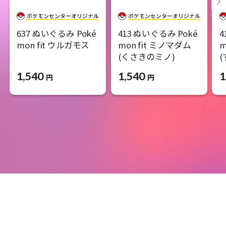
637 ぬいぐるみ Poké
413 ぬいぐるみ Poké
4
mon fit ウルガモス
mon fit ミノマダム
m
(くさきのミノ)
1,540
1,540
1
円
円