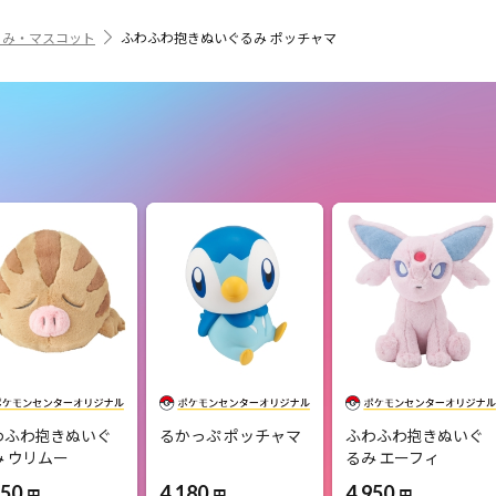
るみ・マスコット
ふわふわ抱きぬいぐるみ ポッチャマ
わふわ抱きぬいぐ
るかっぷ ポッチャマ
ふわふわ抱きぬいぐ
み ウリムー
るみ エーフィ
4,180
950
4,950
円
円
円