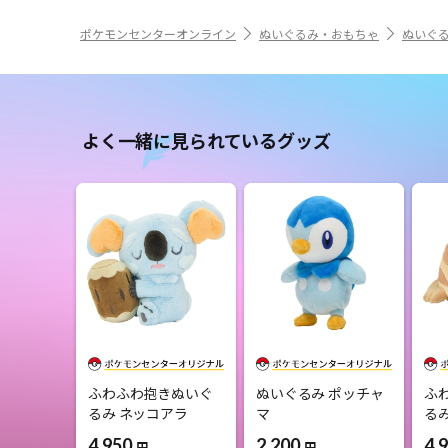
ポケモンセンターオンライン
ぬいぐるみ・おもちゃ
ぬいぐ
よく一緒に見られているグッズ
ふわふわ抱きぬいぐ
ぬいぐるみ ポッチャ
ふ
るみ ネッコアラ
マ
る
4,950
2,200
4,
円
円