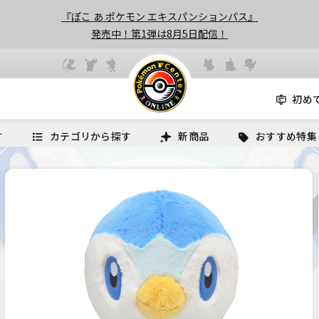
『ぽこ あ ポケモン エキスパンションパス』
発売中！第1弾は8月5日配信！
初め
す
カテゴリから探す
新商品
おすすめ特集