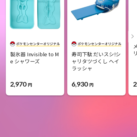
製氷器 Invisible to M
寿司下駄 だいスシ!シ
e シャワーズ
ャリタツづくし ヘイ
ラッシャ
2,970
6,930
2
円
円