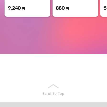
9,240
880
5
円
円
Scroll to Top