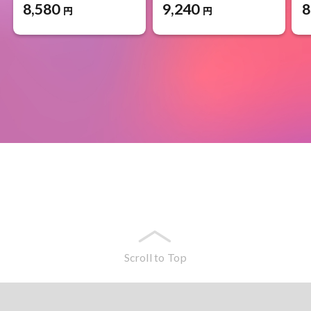
8,580
9,240
8
円
円
Scroll to Top