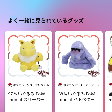
よく一緒に見られているグッズ
97 ぬいぐるみ Poké
88 ぬいぐるみ Poké
mon fit スリーパー
mon fit ベトベター
ャ