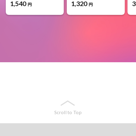
1,540
1,320
3
円
円
Scroll to Top