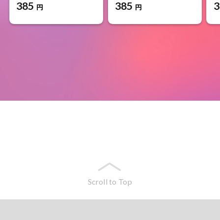
385
385
3
円
円
Scroll to Top