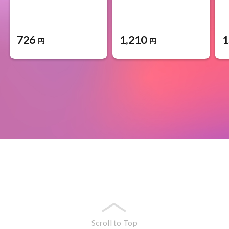
726
1,210
1
円
円
Scroll to Top