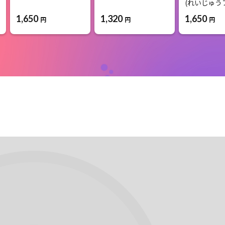
(れいじゅう
1,650
1,320
1,650
円
円
円