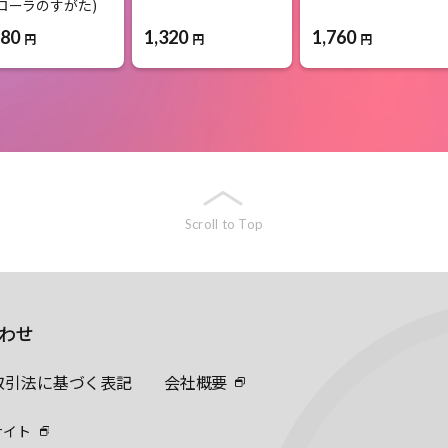
アローラのすがた)
1,320
1,760
980
円
円
円
Scroll to Top
わせ
取引法に基づく表記
会社概要
サイト