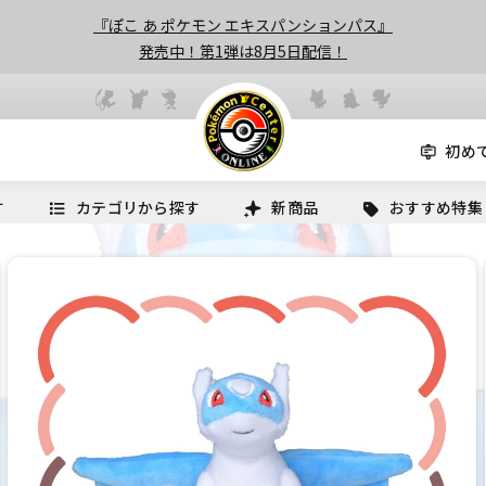
『ぽこ あ ポケモン エキスパンションパス』
発売中！第1弾は8月5日配信！
初め
す
カテゴリから探す
新商品
おすすめ特集