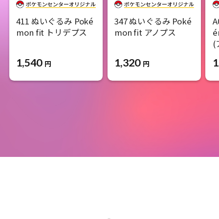
411 ぬいぐるみ Poké
347 ぬいぐるみ Poké
A
mon fit トリデプス
mon fit アノプス
é
1,540
1,320
1
円
円