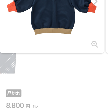
品切れ
8,800
円
税込