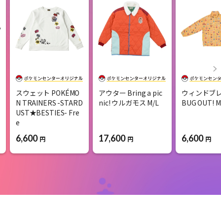
スウェット POKÉMO
アウター Bring a pic
ウィンドブ
N TRAINERS -STARD
nic! ウルガモス M/L
BUG OUT! M 
UST★BESTIES- Fre
e
17,600
6,600
6,600
円
円
円