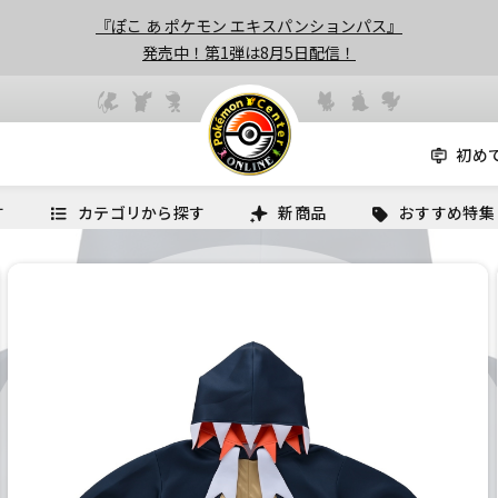
『ぽこ あ ポケモン エキスパンションパス』
発売中！第1弾は8月5日配信！
初め
す
カテゴリから探す
新商品
おすすめ特集