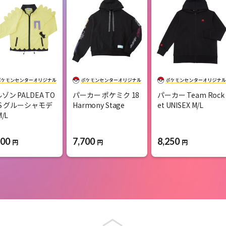
ゾン PALDEA TO
パーカー ポケミク 18
パーカー Team Rock
S グルーシャモデ
Harmony Stage
et UNISEX M/L
M/L
600
7,700
8,250
円
円
円