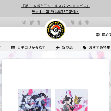
『ぽこ あ ポケモン エキスパンションパス』
発売中！第1弾は8月5日配信！
初め
す
カテゴリから探す
新商品
おすすめ特集