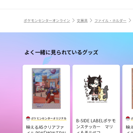
ポケモンセンターオンライン
文房具
ファイル・ホルダー
よく一緒に見られているグッズ
B-SIDE LABELポケモ
ンステッカー マリ
映えるA5クリアファ
映
ィ＆モルペコ
イル POKÉMON TRAI
イル