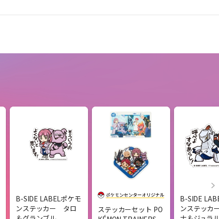
B-SIDE LABELポケモ
B-SIDE L
ンステッカー タロ
ンステッカ
ステッカーセット PO
＆グランブル
ナ＆ジュラ
KÉMON TRAINERS -