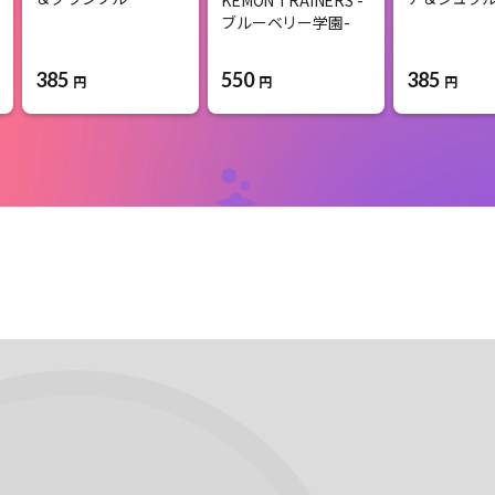
ブルーベリー学園-
385
550
385
円
円
円