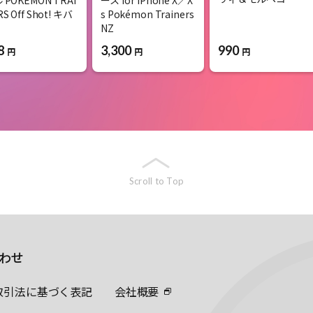
S Off Shot! キバ
s Pokémon Trainers
NZ
990
8
3,300
円
円
円
Scroll to Top
わせ
取引法に基づく表記
会社概要