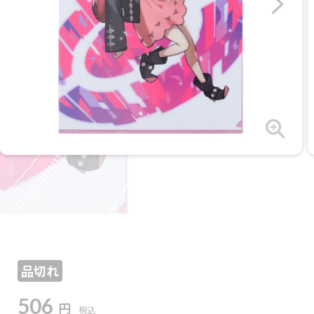
品切れ
506
円
税込