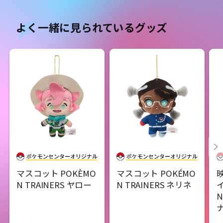
よく一緒に見られているグッズ
マスコット POKÈMO
マスコット POKÉMO
N TRAINERS ヤロー
N TRAINERS ネリネ
イ
N