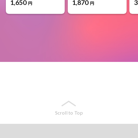
1,650
1,870
3
円
円
Scroll to Top