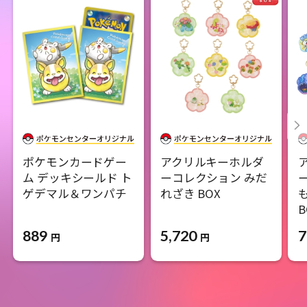
ポケモンカードゲー
アクリルキーホルダ
ム デッキシールド ト
ーコレクション みだ
ゲデマル＆ワンパチ
れざき BOX
B
889
5,720
7
円
円