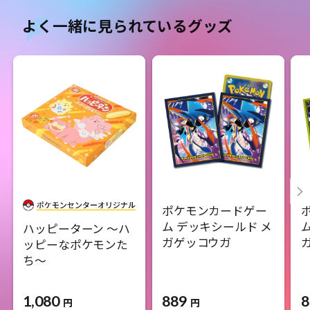
よく一緒に見られているグッズ
ポケモンカードゲー
ム デッキシールド メ
ハッピーターン 〜ハ
ガゲッコウガ
ッピーなポケモンた
ち〜
1,080
889
8
円
円