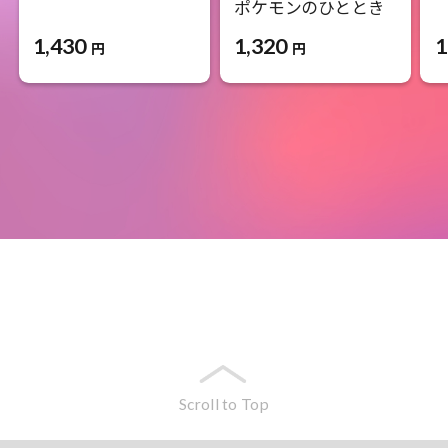
ポケモンのひととき
1,430
1
1,320
円
円
Scroll to Top