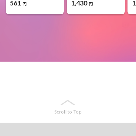
561
1,430
1
円
円
Scroll to Top