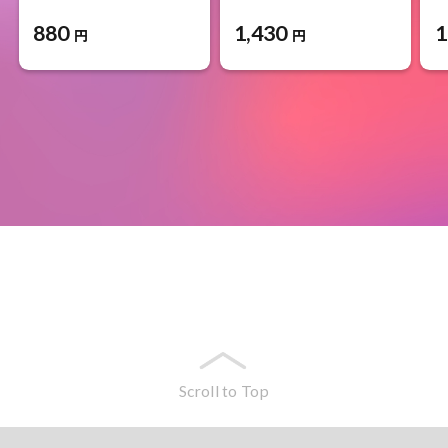
880
1,430
1
円
円
Scroll to Top