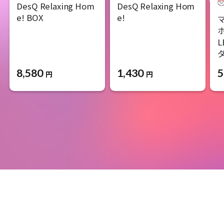
DesQ Relaxing Hom
DesQ Relaxing Hom
e! BOX
e!
ホ
L
8,580
1,430
5
円
円