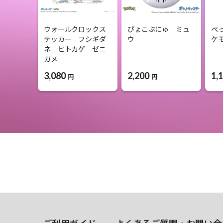
ウォールクロックス
ぴょこぷにゅ ミュ
ぺ
テッカー フシギダ
ウ
ケ
ネ ヒトカゲ ゼニ
ガメ
3,080
2,200
1,
円
円
ご利用ガイド
よくあるご質問・お問い合