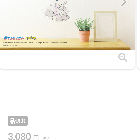
品切れ
3,080
円
税込