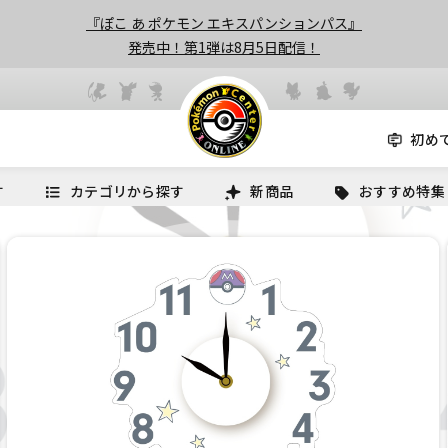
『ぽこ あ ポケモン エキスパンションパス』
発売中！第1弾は8月5日配信！
初め
す
カテゴリから探す
新商品
おすすめ特集