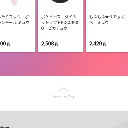
ったりフック ポ
ポケピース ダイカ
もふもふ★うでまく
モンテール ミュウ
ットソフトPOCOPOC
ら ミュウ
O ピカチュウ
100
2,508
2,420
円
円
円
Scroll to Top
わせ